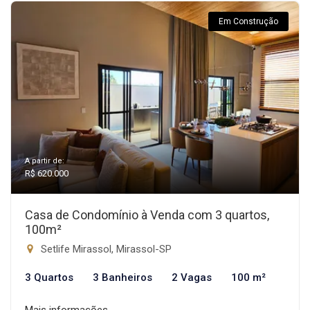
Em Construção
A partir de:
R$ 620.000
Casa de Condomínio à Venda com 3 quartos,
100m²
Setlife Mirassol, Mirassol-SP
3 Quartos
3 Banheiros
2 Vagas
100 m²