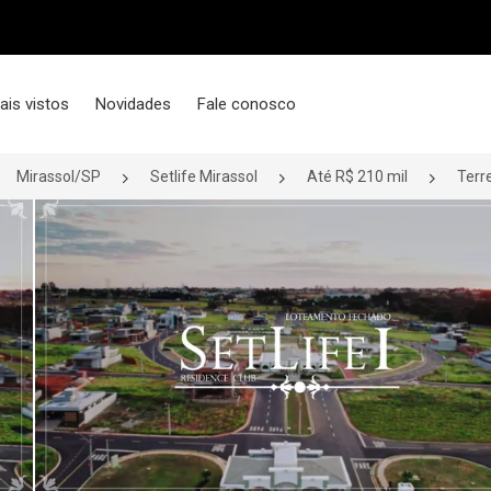
ais vistos
Novidades
Fale conosco
Mirassol/SP
Setlife Mirassol
Até R$ 210 mil