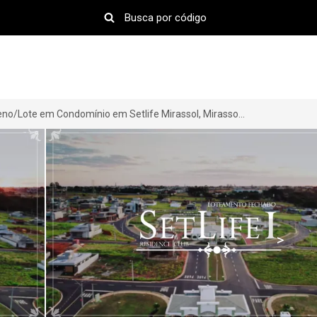
Terreno/Lote em Condomínio em Setlife Mirassol, Mirassol-SP por R$ 210.000
>