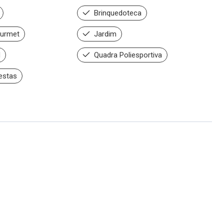
Brinquedoteca
urmet
Jardim
d
Quadra Poliesportiva
estas