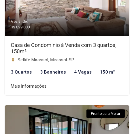
A partir de:
R$ 899.000
Casa de Condomínio à Venda com 3 quartos,
150m²
Setlife Mirassol, Mirassol-SP
3 Quartos
3 Banheiros
4 Vagas
150 m²
Mais informações
Pronto para Morar