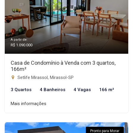
A partir de:
R$ 1.090.000
Casa de Condomínio à Venda com 3 quartos,
166m²
Setlife Mirassol, Mirassol-SP
3 Quartos
4 Banheiros
4 Vagas
166 m²
Mais informações
Pronto para Morar