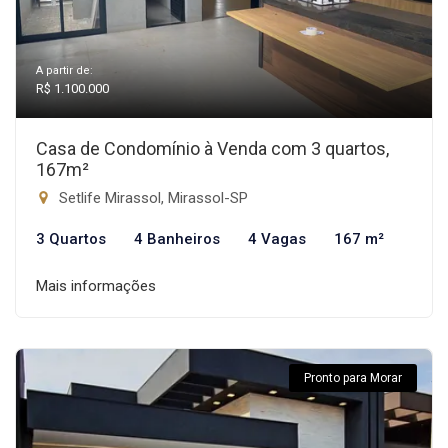
A partir de:
R$ 1.100.000
Casa de Condomínio à Venda com 3 quartos,
167m²
Setlife Mirassol, Mirassol-SP
3 Quartos
4 Banheiros
4 Vagas
167 m²
Mais informações
Pronto para Morar