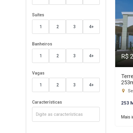
Suítes
1
2
3
4+
Banheiros
R$ 
1
2
3
4+
Vagas
Terr
253
1
2
3
4+
Set
Características
253 
Mais 