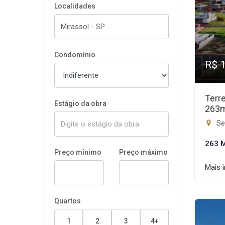
Localidades
Condomínio
R$ 
Terr
Estágio da obra
263
Set
263 
Preço mínimo
Preço máximo
Mais 
Quartos
1
2
3
4+