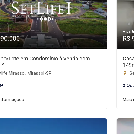
A parti
190.000
R$ 
eno/Lote em Condomínio à Venda com
Casa
m²
149
life Mirassol, Mirassol-SP
Se
M²
3 Qu
informações
Mais 