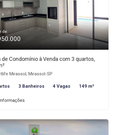
r de:
950.000
 de Condomínio à Venda com 3 quartos,
m²
tlife Mirassol, Mirassol-SP
artos
3 Banheiros
4 Vagas
149 m²
informações