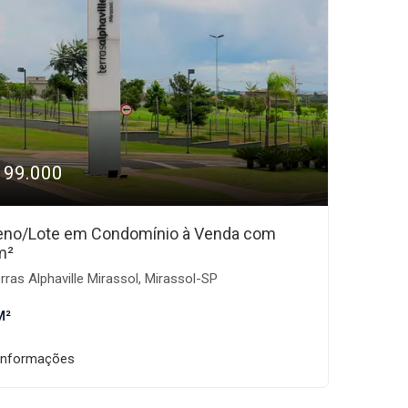
199.000
eno/Lote em Condomínio à Venda com
m²
rras Alphaville Mirassol, Mirassol-SP
M²
informações