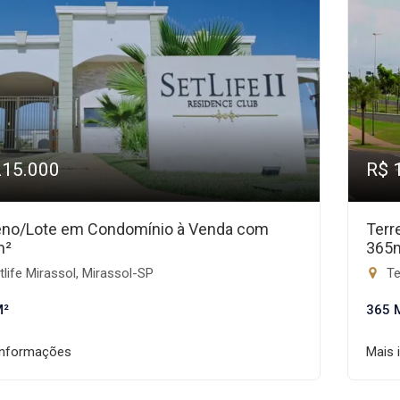
215.000
R$ 
eno/Lote em Condomínio à Venda com
Terr
m²
365
life Mirassol, Mirassol-SP
Te
M²
365 
informações
Mais 