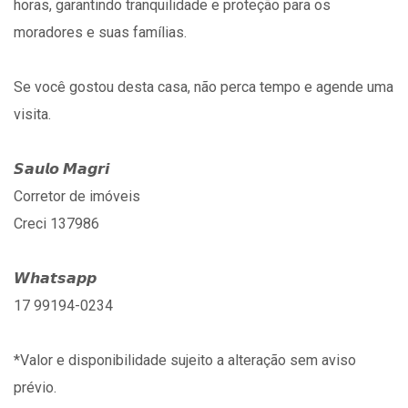
horas, garantindo tranquilidade e proteção para os
moradores e suas famílias.
Se você gostou desta casa, não perca tempo e agende uma
visita.
𝙎𝙖𝙪𝙡𝙤 𝙈𝙖𝙜𝙧𝙞
Corretor de imóveis
Creci 137986
𝙒𝙝𝙖𝙩𝙨𝙖𝙥𝙥
17 99194-0234
*Valor e disponibilidade sujeito a alteração sem aviso
prévio.