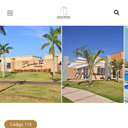
Página inicial
<
>
Código 115