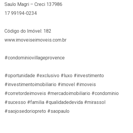
Saulo Magri – Creci 137986
17 99194-0234
Código do Imóvel: 182
www.imoveiseimoveis.com.br
#condominiovillageprovence
#oportunidade #exclusivo #luxo #investimento
#investimentoimobiliario #imovel #imoveis
#corretordeimoveis #mercadoimobiliario #condominio
#sucesso #familia #qualidadedevida #mirassol
#saojosedoriopreto #saopaulo