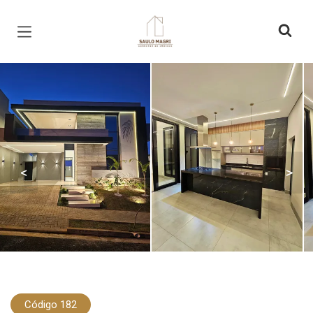
Página inicial
<
>
Código 182