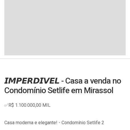
𝙄𝙈𝙋𝙀𝙍𝘿𝙄𝙑𝙀𝙇 - Casa a venda no
Condomínio Setlife em Mirassol
✅R$ 1.100.000,00 MIL
Casa moderna e elegante! - Condomínio Setlife 2