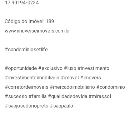
17 99194-0234
Código do Imóvel: 189
www.imoveiseimoveis.com.br
#condominiosetlife
#oportunidade #exclusivo #luxo #investimento
#investimentoimobiliario #imovel #imoveis
#corretordeimoveis #mercadoimobiliario #condominio
#sucesso #familia #qualidadedevida #mirassol
#saojosedoriopreto #saopaulo