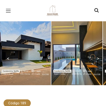
Página inicial
<
>
Código 189