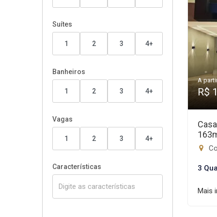
Suítes
1
2
3
4+
Banheiros
A parti
R$ 
1
2
3
4+
Vagas
Casa
163
1
2
3
4+
Con
Características
3 Qua
Mais 