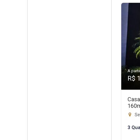
A parti
R$ 
Casa
160
Set
3 Qua