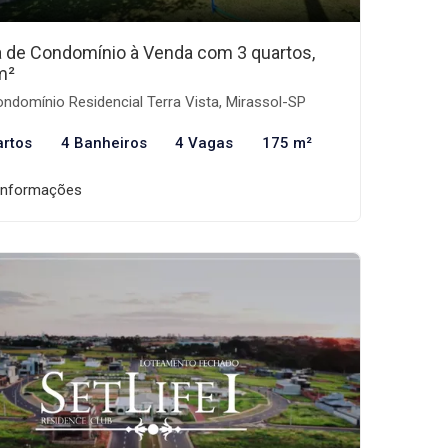
 de Condomínio à Venda com 3 quartos,
m²
ndomínio Residencial Terra Vista, Mirassol-SP
artos
4 Banheiros
4 Vagas
175 m²
informações