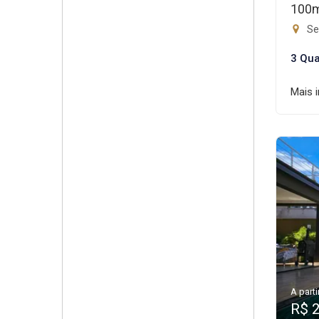
100
Set
3 Qua
Mais 
A parti
R$ 