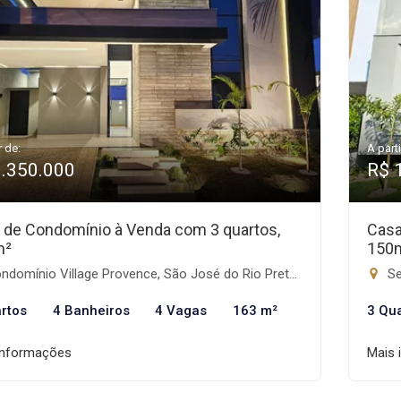
r de:
A parti
1.350.000
R$ 
 de Condomínio à Venda com 3 quartos,
Casa
m²
150
domínio Village Provence, São José do Rio Preto-SP
Se
rtos
4 Banheiros
4 Vagas
163 m²
3 Qu
informações
Mais 