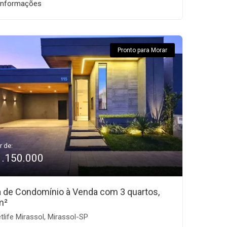
informações
Pronto para Morar
r de:
1.150.000
 de Condomínio à Venda com 3 quartos,
m²
tlife Mirassol, Mirassol-SP