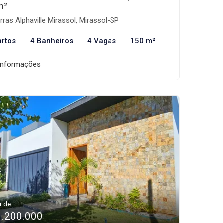
m²
rras Alphaville Mirassol, Mirassol-SP
artos
4 Banheiros
4 Vagas
150 m²
informações
r de:
1.200.000