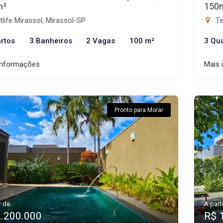
m²
150
life Mirassol, Mirassol-SP
Te
rtos
3 Banheiros
2 Vagas
100 m²
3 Qu
informações
Mais 
Pronto para Morar
r de:
A parti
2.200.000
R$ 