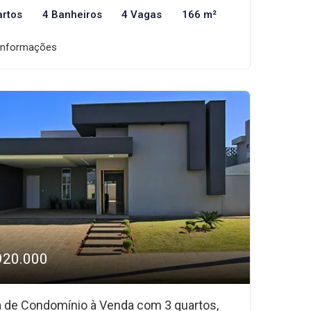
artos
4 Banheiros
4 Vagas
166 m²
informações
920.000
 de Condomínio à Venda com 3 quartos,