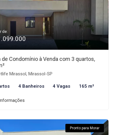
r de:
1.099.000
 de Condomínio à Venda com 3 quartos,
m²
tlife Mirassol, Mirassol-SP
artos
4 Banheiros
4 Vagas
165 m²
informações
Pronto para Morar