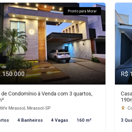
Pronto para Morar
r de:
1.150.000
R$ 
 de Condomínio à Venda com 3 quartos,
Casa
m²
190
life Mirassol, Mirassol-SP
Co
rtos
4 Banheiros
4 Vagas
160 m²
3 Qu