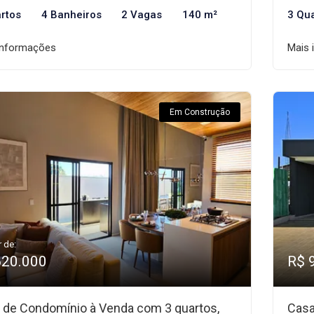
rtos
4 Banheiros
2 Vagas
140 m²
3 Qu
informações
Mais 
Em Construção
r de:
620.000
R$ 
 de Condomínio à Venda com 3 quartos,
Casa