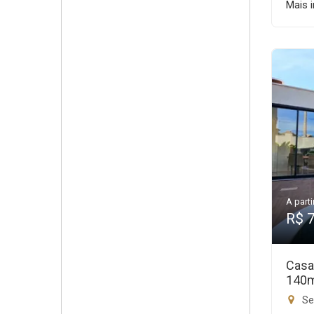
Mais 
A parti
R$ 
Casa
140
Set