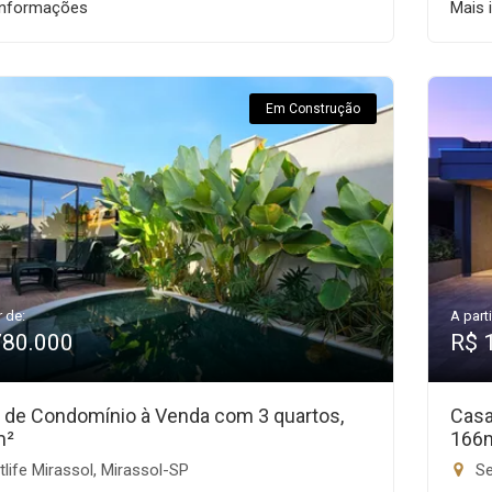
informações
Mais 
Em Construção
r de:
A parti
780.000
R$ 
 de Condomínio à Venda com 3 quartos,
Casa
m²
166
life Mirassol, Mirassol-SP
Se