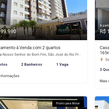
A parti
699.990
R$ 
tamento à Venda com 2 quartos
Casa
165
a Nosso Senhor do Bom Fim, São José do Rio Preto-SP
Se
rtos
2 Banheiros
1 Vaga
3 Qu
informações
Mais 
Pronto para Morar