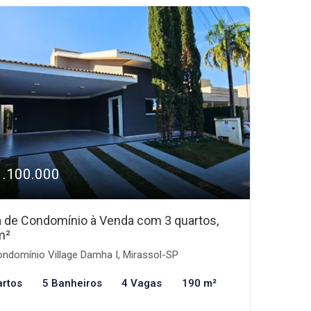
1.100.000
 de Condomínio à Venda com 3 quartos,
m²
ndomínio Village Damha I, Mirassol-SP
artos
5 Banheiros
4 Vagas
190 m²