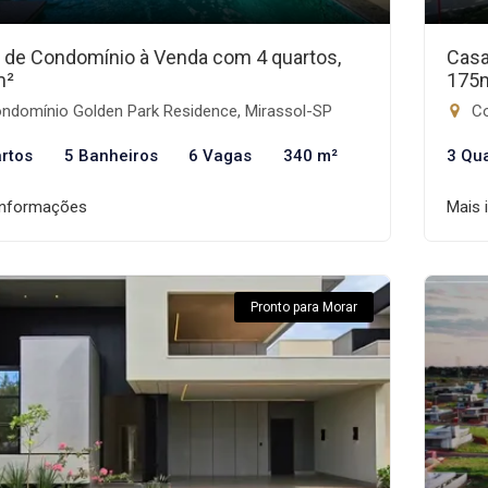
 de Condomínio à Venda com 4 quartos,
Casa
m²
175
ndomínio Golden Park Residence, Mirassol-SP
Co
rtos
5 Banheiros
6 Vagas
340 m²
3 Qu
informações
Mais 
Pronto para Morar