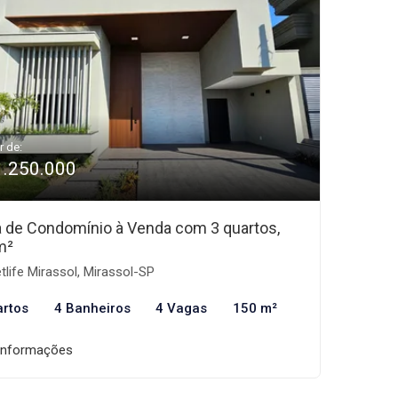
r de:
1.250.000
 de Condomínio à Venda com 3 quartos,
m²
tlife Mirassol, Mirassol-SP
artos
4 Banheiros
4 Vagas
150 m²
informações