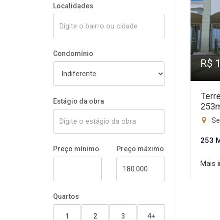
Localidades
Condomínio
R$ 
Terr
Estágio da obra
253
Set
253 
Preço mínimo
Preço máximo
Mais 
Quartos
1
2
3
4+