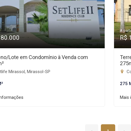
A parti
180.000
R$ 
eno/Lote em Condomínio à Venda com
Terr
m²
275
life Mirassol, Mirassol-SP
Co
M²
275 
informações
Mais 