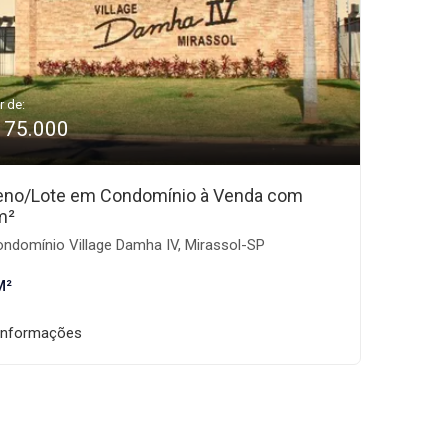
r de:
175.000
eno/Lote em Condomínio à Venda com
m²
ndomínio Village Damha IV, Mirassol-SP
M²
informações