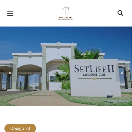
Página inicial
<
>
Código 23