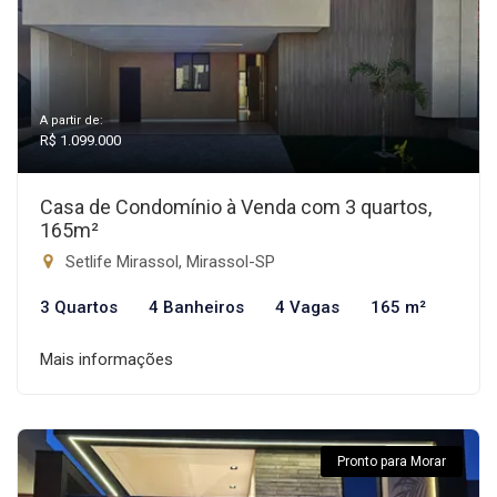
A partir de:
R$ 1.099.000
Casa de Condomínio à Venda com 3 quartos,
165m²
Setlife Mirassol, Mirassol-SP
3 Quartos
4 Banheiros
4 Vagas
165 m²
Mais informações
Pronto para Morar