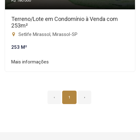
R$ 180.000
Terreno/Lote em Condomínio à Venda com
253m²
Setlife Mirassol, Mirassol-SP
253 M²
Mais informações
‹
1
›