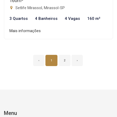
160m²
Setlife Mirassol, Mirassol-SP
3 Quartos
4 Banheiros
4 Vagas
160 m²
Mais informações
‹
1
2
›
Menu