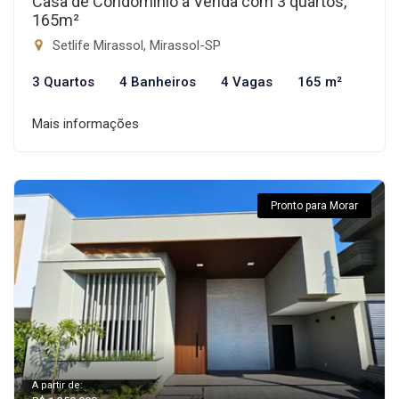
Casa de Condomínio à Venda com 3 quartos,
165m²
Setlife Mirassol, Mirassol-SP
3 Quartos
4 Banheiros
4 Vagas
165 m²
Mais informações
Pronto para Morar
A partir de: