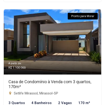
Pronto para Morar
A partir de:
R$ 1.100.000
Casa de Condomínio à Venda com 3 quartos,
170m²
Setlife Mirassol, Mirassol-SP
3 Quartos
4 Banheiros
2 Vagas
170 m²