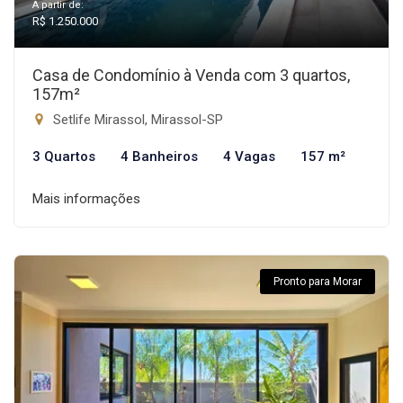
A partir de:
R$ 1.250.000
Casa de Condomínio à Venda com 3 quartos,
157m²
Setlife Mirassol, Mirassol-SP
3 Quartos
4 Banheiros
4 Vagas
157 m²
Mais informações
Pronto para Morar