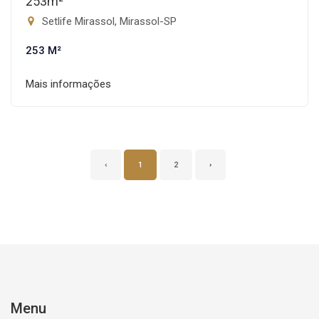
253m²
Setlife Mirassol, Mirassol-SP
253 M²
Mais informações
‹
1
2
›
Menu