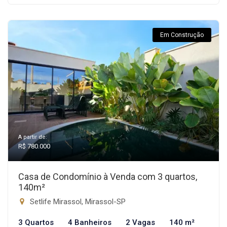
Em Construção
A partir de:
R$ 780.000
Casa de Condomínio à Venda com 3 quartos,
140m²
Setlife Mirassol, Mirassol-SP
3 Quartos
4 Banheiros
2 Vagas
140 m²