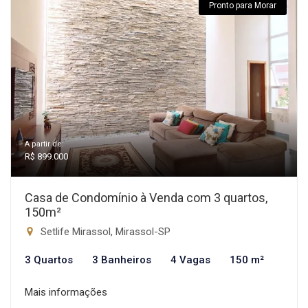
Pronto para Morar
A partir de:
R$ 899.000
Casa de Condomínio à Venda com 3 quartos,
150m²
Setlife Mirassol, Mirassol-SP
3 Quartos
3 Banheiros
4 Vagas
150 m²
Mais informações