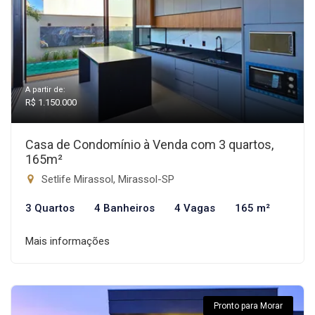
A partir de:
R$ 1.150.000
Casa de Condomínio à Venda com 3 quartos,
165m²
Setlife Mirassol, Mirassol-SP
3 Quartos
4 Banheiros
4 Vagas
165 m²
Mais informações
Pronto para Morar