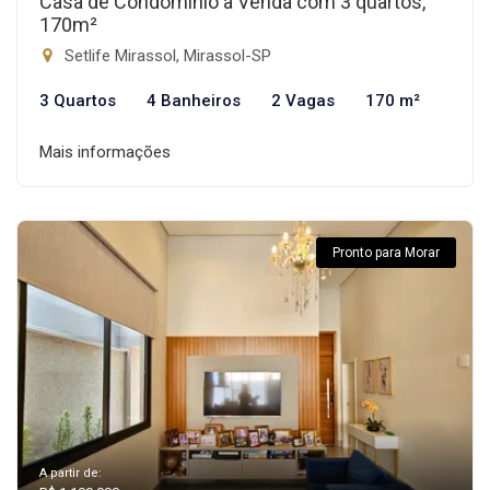
Casa de Condomínio à Venda com 3 quartos,
170m²
Setlife Mirassol, Mirassol-SP
3 Quartos
4 Banheiros
2 Vagas
170 m²
Mais informações
Pronto para Morar
A partir de: