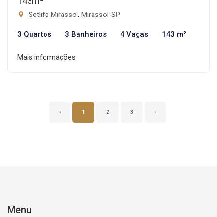
143m²
Setlife Mirassol, Mirassol-SP
3 Quartos
3 Banheiros
4 Vagas
143 m²
Mais informações
‹
1
2
3
›
Menu