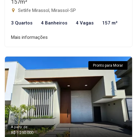
157m²
Setlife Mirassol, Mirassol-SP
3 Quartos
4 Banheiros
4 Vagas
157 m²
Mais informações
Pronto para Morar
A partir de:
R$ 1.250.000