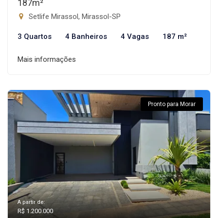
187m²
Setlife Mirassol, Mirassol-SP
3 Quartos
4 Banheiros
4 Vagas
187 m²
Mais informações
Pronto para Morar
A partir de:
R$ 1.200.000