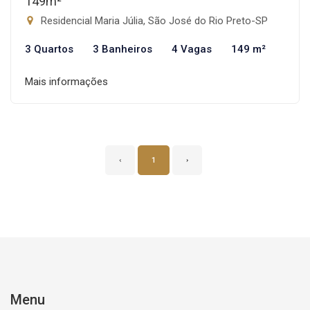
149m²
Residencial Maria Júlia, São José do Rio Preto-SP
3 Quartos
3 Banheiros
4 Vagas
149 m²
Mais informações
‹
1
›
Menu