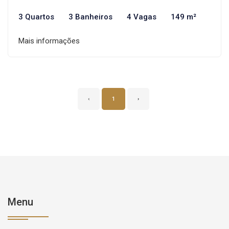
3 Quartos
3 Banheiros
4 Vagas
149 m²
Mais informações
‹
1
›
Menu