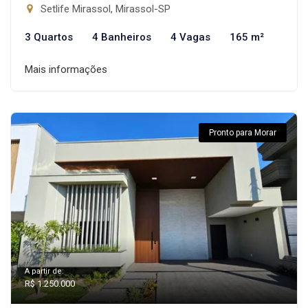
Setlife Mirassol, Mirassol-SP
3 Quartos
4 Banheiros
4 Vagas
165 m²
Mais informações
Pronto para Morar
A partir de:
R$ 1.250.000