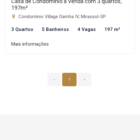
Casa de Condomínio à Venda com 3 quartos,
197m²
Condomínio Village Damha IV, Mirassol-SP
3 Quartos
5 Banheiros
4 Vagas
197 m²
Mais informações
‹
1
›