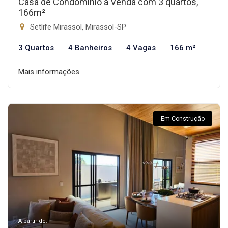
Casa de Condomínio à Venda com 3 quartos,
166m²
Setlife Mirassol, Mirassol-SP
3 Quartos
4 Banheiros
4 Vagas
166 m²
Mais informações
Em Construção
A partir de: