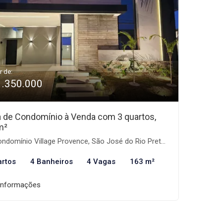
r de:
1.350.000
 de Condomínio à Venda com 3 quartos,
m²
ndomínio Village Provence, São José do Rio Preto-SP
artos
4 Banheiros
4 Vagas
163 m²
informações