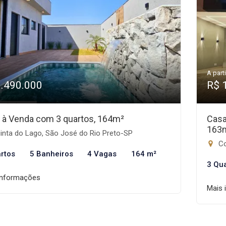
A parti
1.490.000
R$ 
 à Venda com 3 quartos, 164m²
Casa
163
inta do Lago, São José do Rio Preto-SP
Co
rtos
5 Banheiros
4 Vagas
164 m²
3 Qu
informações
Mais 