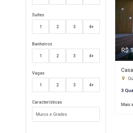
Suítes
1
2
3
4+
Banheiros
R$ 
1
2
3
4+
Casa
Vagas
Qu
1
2
3
4+
3 Qua
Características
Mais 