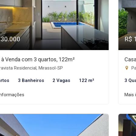
730.000
R$ 
 à Venda com 3 quartos, 122m²
Casa
avista Residencial, Mirassol-SP
Par
rtos
3 Banheiros
2 Vagas
122 m²
3 Qu
informações
Mais 