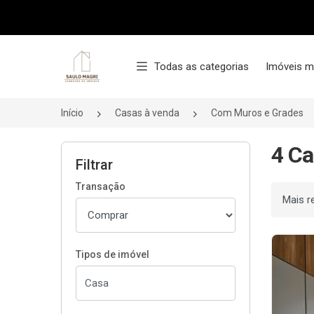
Página inicial
Todas as categorias
Imóveis m
Início
Casas à venda
Com Muros e Grades
4 Ca
Filtrar
Transação
Ordenar
Tipos de imóvel