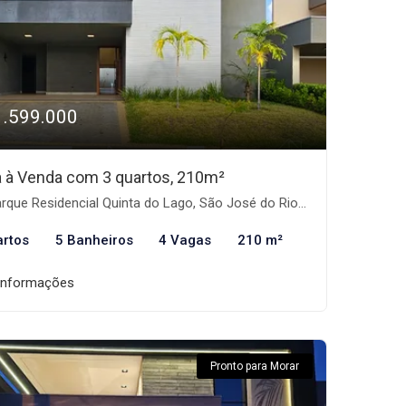
1.599.000
 à Venda com 3 quartos, 210m²
que Residencial Quinta do Lago, São José do Rio Preto-SP
artos
5 Banheiros
4 Vagas
210 m²
informações
Pronto para Morar