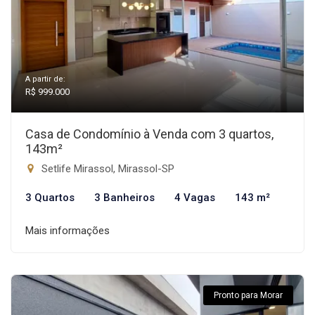
A partir de:
R$ 999.000
Casa de Condomínio à Venda com 3 quartos,
143m²
Setlife Mirassol, Mirassol-SP
3 Quartos
3 Banheiros
4 Vagas
143 m²
Mais informações
Pronto para Morar