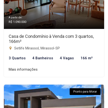
A partir de:
R$ 1.090.000
Casa de Condomínio à Venda com 3 quartos,
166m²
Setlife Mirassol, Mirassol-SP
3 Quartos
4 Banheiros
4 Vagas
166 m²
Mais informações
Pronto para Morar