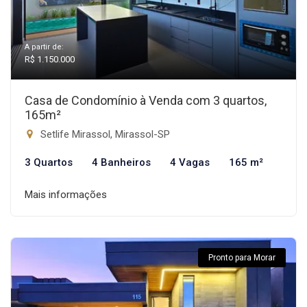
A partir de:
R$ 1.150.000
Casa de Condomínio à Venda com 3 quartos,
165m²
Setlife Mirassol, Mirassol-SP
3 Quartos
4 Banheiros
4 Vagas
165 m²
Mais informações
Pronto para Morar