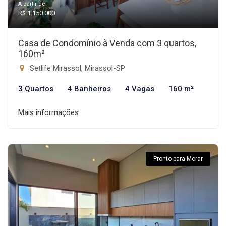
A partir de:
R$ 1.150.000
Casa de Condomínio à Venda com 3 quartos,
160m²
Setlife Mirassol, Mirassol-SP
3 Quartos
4 Banheiros
4 Vagas
160 m²
Mais informações
Pronto para Morar