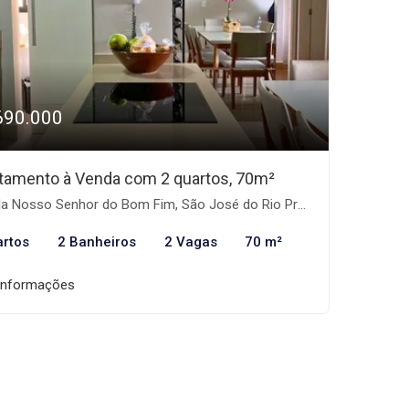
690.000
tamento à Venda com 2 quartos, 70m²
la Nosso Senhor do Bom Fim, São José do Rio Preto-SP
artos
2 Banheiros
2 Vagas
70 m²
informações