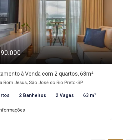
590.000
tamento à Venda com 2 quartos, 63m²
la Bom Jesus, São José do Rio Preto-SP
rtos
2 Banheiros
2 Vagas
63 m²
informações