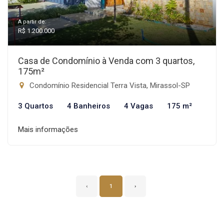
A partir de:
R$ 1.200.000
Casa de Condomínio à Venda com 3 quartos,
175m²
Condomínio Residencial Terra Vista, Mirassol-SP
3 Quartos
4 Banheiros
4 Vagas
175 m²
Mais informações
‹
1
›