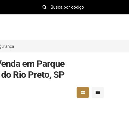
egurança
 Venda em Parque
 do Rio Preto, SP
Mostrar resultados em 
Mostrar resultad