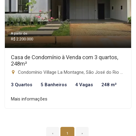
A partir de:
R$ 2.200.000
Casa de Condomínio à Venda com 3 quartos,
248m²
Condomínio Village La Montagne, São José do Rio Preto-SP
3 Quartos
5 Banheiros
4 Vagas
248 m²
Mais informações
‹
1
›