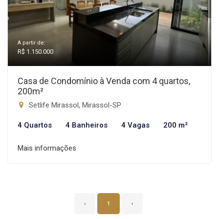
A partir de:
R$ 1.150.000
Casa de Condomínio à Venda com 4 quartos,
200m²
Setlife Mirassol, Mirassol-SP
4 Quartos
4 Banheiros
4 Vagas
200 m²
Mais informações
‹
1
›