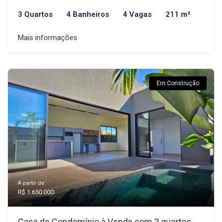
3 Quartos
4 Banheiros
4 Vagas
211 m²
Mais informações
Em Construção
A partir de:
R$ 1.650.000
Casa de Condomínio à Venda com 3 quartos,