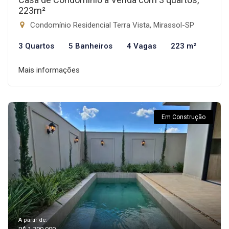
223m²
Condomínio Residencial Terra Vista, Mirassol-SP
3 Quartos
5 Banheiros
4 Vagas
223 m²
Mais informações
Em Construção
A partir de: