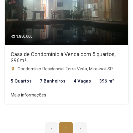
R$ 1.850.000
Casa de Condomínio à Venda com 5 quartos,
396m²
Condomínio Residencial Terra Vista, Mirassol-SP
5 Quartos
7 Banheiros
4 Vagas
396 m²
Mais informações
‹
1
›