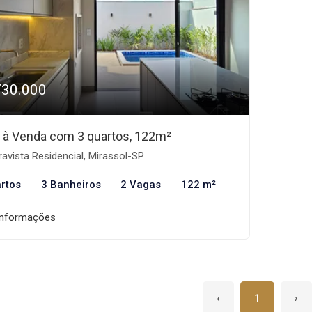
730.000
 à Venda com 3 quartos, 122m²
avista Residencial, Mirassol-SP
rtos
3 Banheiros
2 Vagas
122 m²
informações
‹
1
›