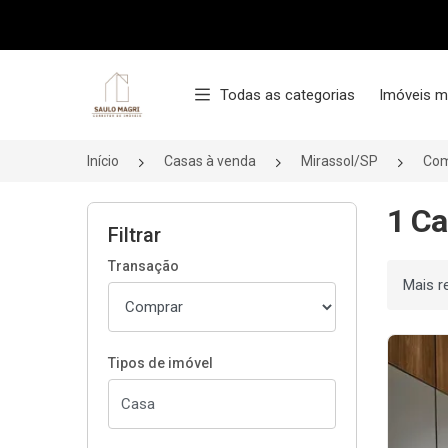
Página inicial
Todas as categorias
Imóveis m
Início
Casas à venda
Mirassol/SP
Com
1 Ca
Filtrar
Transação
Ordenar
Tipos de imóvel