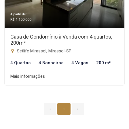
A partir de:
R$ 1.150.000
Casa de Condomínio à Venda com 4 quartos,
200m²
Setlife Mirassol, Mirassol-SP
4 Quartos
4 Banheiros
4 Vagas
200 m²
Mais informações
‹
1
›