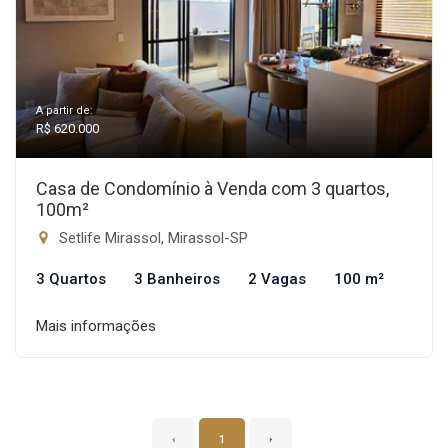
A partir de:
R$ 620.000
Casa de Condomínio à Venda com 3 quartos,
100m²
Setlife Mirassol, Mirassol-SP
3 Quartos
3 Banheiros
2 Vagas
100 m²
Mais informações
‹
1
›