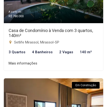
A partir de:
R$ 780.000
Casa de Condomínio à Venda com 3 quartos,
140m²
Setlife Mirassol, Mirassol-SP
3 Quartos
4 Banheiros
2 Vagas
140 m²
Mais informações
Em Construção