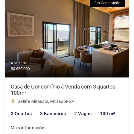
Em Construção
A partir de:
R$ 620.000
Casa de Condomínio à Venda com 3 quartos,
100m²
Setlife Mirassol, Mirassol-SP
3 Quartos
3 Banheiros
2 Vagas
100 m²
Mais informações