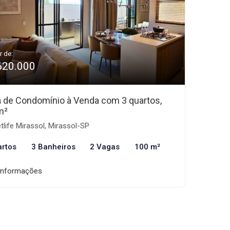
r de:
620.000
 de Condomínio à Venda com 3 quartos,
m²
tlife Mirassol, Mirassol-SP
artos
3 Banheiros
2 Vagas
100 m²
informações