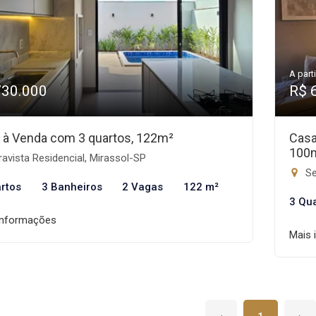
A parti
730.000
R$ 
 à Venda com 3 quartos, 122m²
Casa
100
avista Residencial, Mirassol-SP
Se
rtos
3 Banheiros
2 Vagas
122 m²
3 Qu
informações
Mais 