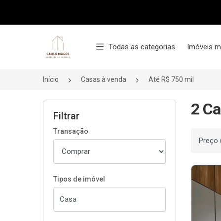
Página inicial
Todas as categorias
Imóveis m
Início
Casas à venda
Até R$ 750 mil
2 Ca
Filtrar
Transação
Ordenar
Tipos de imóvel