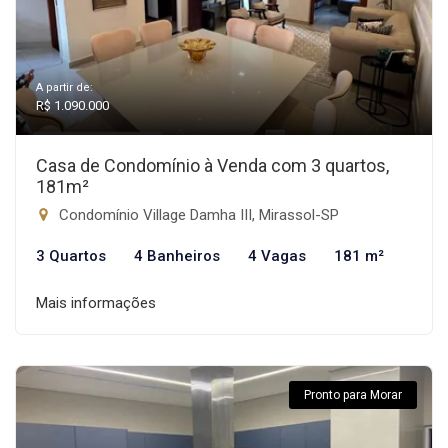
A partir de:
R$ 1.090.000
Casa de Condomínio à Venda com 3 quartos,
181m²
Condomínio Village Damha III, Mirassol-SP
3 Quartos
4 Banheiros
4 Vagas
181 m²
Mais informações
Pronto para Morar