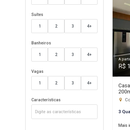
Suítes
1
2
3
4+
Banheiros
1
2
3
4+
A parti
R$ 
Vagas
1
2
3
4+
Casa
200
Con
Características
3 Qua
Mais 