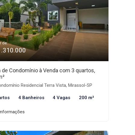
r de:
1.310.000
 de Condomínio à Venda com 3 quartos,
m²
ndomínio Residencial Terra Vista, Mirassol-SP
artos
4 Banheiros
4 Vagas
200 m²
informações