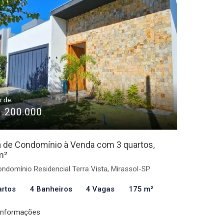
r de:
1.200.000
 de Condomínio à Venda com 3 quartos,
m²
ndomínio Residencial Terra Vista, Mirassol-SP
artos
4 Banheiros
4 Vagas
175 m²
informações