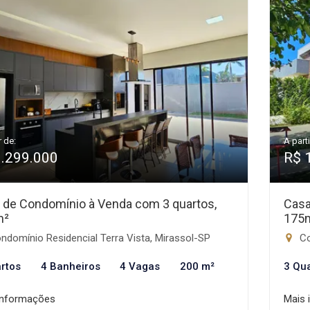
r de:
A parti
1.299.000
R$ 
 de Condomínio à Venda com 3 quartos,
Casa
m²
175
domínio Residencial Terra Vista, Mirassol-SP
Co
rtos
4 Banheiros
4 Vagas
200 m²
3 Qu
informações
Mais 