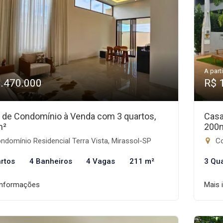
A parti
1.470.000
R$ 
 de Condomínio à Venda com 3 quartos,
Casa
m²
200
domínio Residencial Terra Vista, Mirassol-SP
Co
rtos
4 Banheiros
4 Vagas
211 m²
3 Qu
informações
Mais 