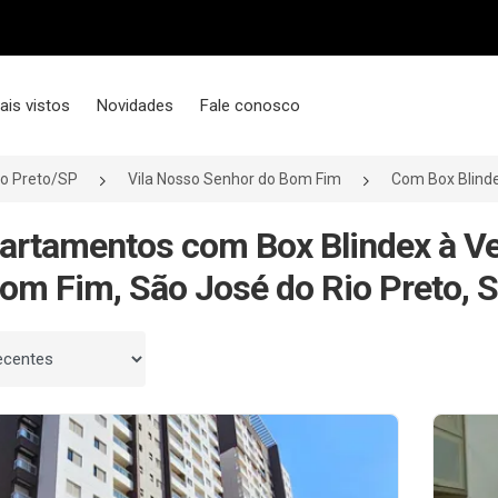
ais vistos
Novidades
Fale conosco
io Preto/SP
Vila Nosso Senhor do Bom Fim
Com Box Blind
artamentos com Box Blindex à V
om Fim, São José do Rio Preto, 
 por