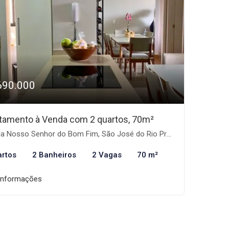
690.000
tamento à Venda com 2 quartos, 70m²
la Nosso Senhor do Bom Fim, São José do Rio Preto-SP
artos
2 Banheiros
2 Vagas
70 m²
informações