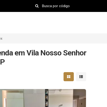
ex
enda em Vila Nosso Senhor
SP
Mostrar resultados em 
Mostrar resultad