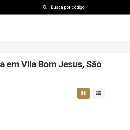
a em Vila Bom Jesus, São
Mostrar resultados em 
Mostrar resultad