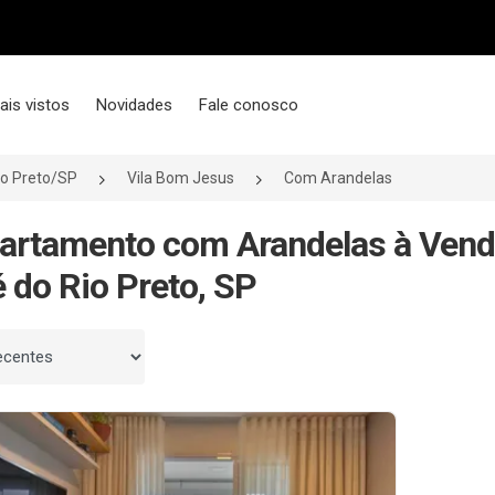
ais vistos
Novidades
Fale conosco
io Preto/SP
Vila Bom Jesus
Com Arandelas
artamento com Arandelas à Vend
 do Rio Preto, SP
 por