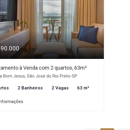
590.000
tamento à Venda com 2 quartos, 63m²
la Bom Jesus, São José do Rio Preto-SP
rtos
2 Banheiros
2 Vagas
63 m²
informações