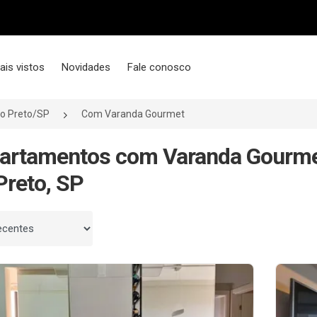
ais vistos
Novidades
Fale conosco
io Preto/SP
Com Varanda Gourmet
artamentos com Varanda Gourme
Preto, SP
 por