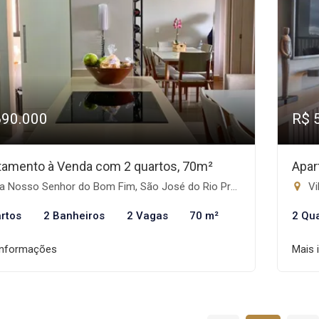
690.000
R$ 
tamento à Venda com 2 quartos, 70m²
Apar
a Nosso Senhor do Bom Fim, São José do Rio Preto-SP
Vi
rtos
2 Banheiros
2 Vagas
70 m²
2 Qu
informações
Mais 