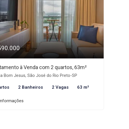
590.000
tamento à Venda com 2 quartos, 63m²
la Bom Jesus, São José do Rio Preto-SP
artos
2 Banheiros
2 Vagas
63 m²
informações