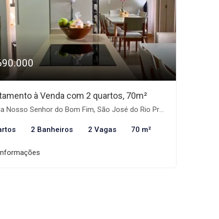
690.000
tamento à Venda com 2 quartos, 70m²
la Nosso Senhor do Bom Fim, São José do Rio Preto-SP
artos
2 Banheiros
2 Vagas
70 m²
informações