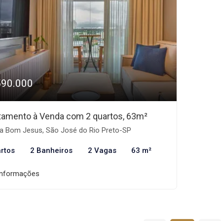
590.000
tamento à Venda com 2 quartos, 63m²
la Bom Jesus, São José do Rio Preto-SP
rtos
2 Banheiros
2 Vagas
63 m²
informações